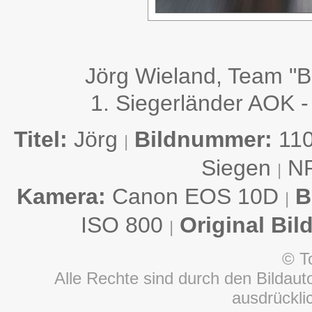
Jörg Wieland, Team "
1. Siegerländer AOK -
Titel:
Jörg
Bildnummer:
110
|
Siegen
N
|
Kamera:
Canon EOS 10D
B
|
ISO 800
Original Bil
|
© T
Alle Rechte sind durch den Bildauto
ausdrückl