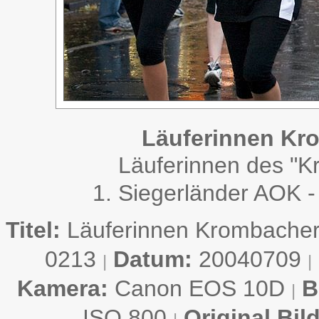
Läuferinnen Kr
Läuferinnen des "
1. Siegerländer AOK -
Titel:
Läuferinnen Krombache
0213
Datum:
20040709
|
|
Kamera:
Canon EOS 10D
B
|
ISO 800
Original Bil