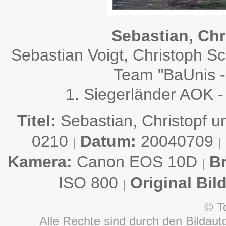
Sebastian, Ch
Sebastian Voigt, Christoph S
Team "BaUnis 
1. Siegerländer AOK -
Titel:
Sebastian, Christopf 
0210
Datum:
20040709
|
|
Kamera:
Canon EOS 10D
B
|
ISO 800
Original Bil
|
© T
Alle Rechte sind durch den Bildauto