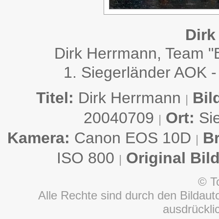
Dirk
Dirk Herrmann, Team "
1. Siegerländer AOK -
Titel:
Dirk Herrmann
Bil
|
20040709
Ort:
Si
|
Kamera:
Canon EOS 10D
B
|
ISO 800
Original Bil
|
© T
Alle Rechte sind durch den Bildauto
ausdrückl