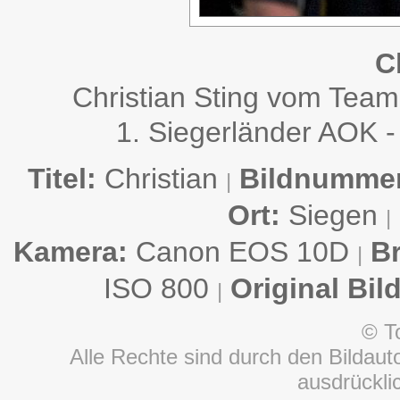
C
Christian Sting vom Tea
1. Siegerländer AOK -
Titel:
Christian
Bildnummer
|
Ort:
Siegen
|
Kamera:
Canon EOS 10D
B
|
ISO 800
Original Bil
|
© T
Alle Rechte sind durch den Bildauto
ausdrückl