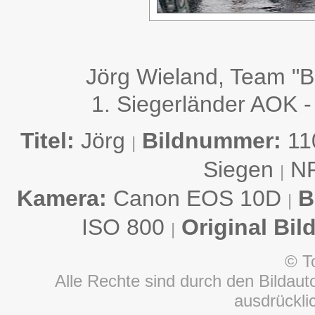
Jörg Wieland, Team "
1. Siegerländer AOK -
Titel:
Jörg
Bildnummer:
11
|
Siegen
N
|
Kamera:
Canon EOS 10D
B
|
ISO 800
Original Bil
|
© T
Alle Rechte sind durch den Bildauto
ausdrückl