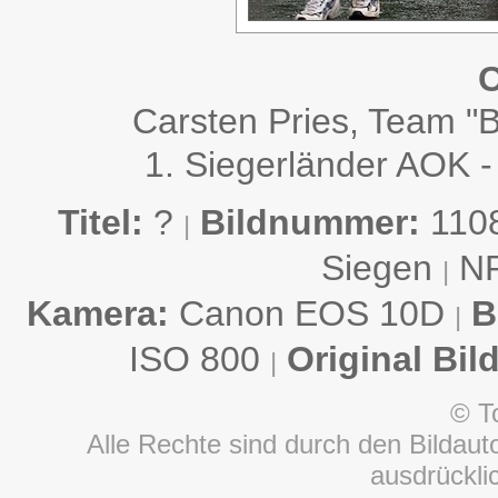
C
Carsten Pries, Team "
1. Siegerländer AOK -
Titel:
?
Bildnummer:
110
|
Siegen
N
|
Kamera:
Canon EOS 10D
B
|
ISO 800
Original Bil
|
© T
Alle Rechte sind durch den Bildauto
ausdrückl