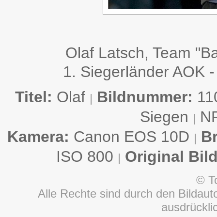
Olaf Latsch, Team "B
1. Siegerländer AOK -
Titel:
Olaf
Bildnummer:
11
|
Siegen
N
|
Kamera:
Canon EOS 10D
B
|
ISO 800
Original Bil
|
© T
Alle Rechte sind durch den Bildauto
ausdrückl