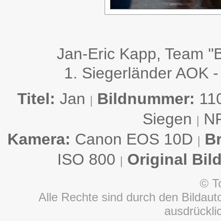
Jan-Eric Kapp, Team "
1. Siegerländer AOK -
Titel:
Jan
Bildnummer:
11
|
Siegen
N
|
Kamera:
Canon EOS 10D
B
|
ISO 800
Original Bil
|
© T
Alle Rechte sind durch den Bildauto
ausdrückl