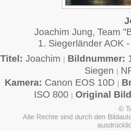
J
Joachim Jung, Team "
1. Siegerländer AOK -
Titel:
Joachim
Bildnummer:
1
|
Siegen
N
|
Kamera:
Canon EOS 10D
B
|
ISO 800
Original Bil
|
© T
Alle Rechte sind durch den Bildauto
ausdrückl