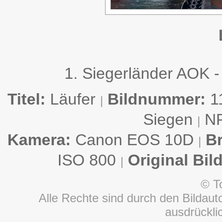
1. Siegerländer AOK -
Titel:
Läufer
Bildnummer:
1
|
Siegen
N
|
Kamera:
Canon EOS 10D
B
|
ISO 800
Original Bil
|
© T
Alle Rechte sind durch den Bildauto
ausdrückl