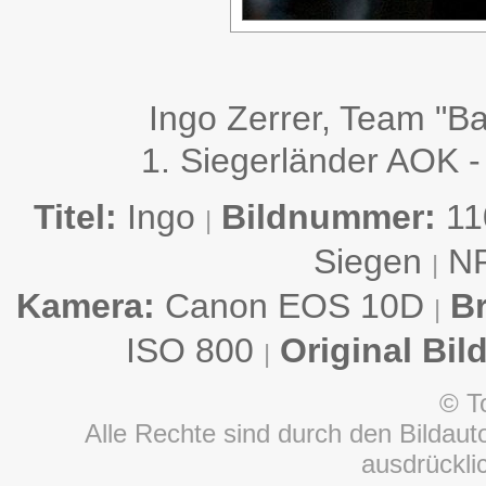
Ingo Zerrer, Team "B
1. Siegerländer AOK -
Titel:
Ingo
Bildnummer:
11
|
Siegen
N
|
Kamera:
Canon EOS 10D
B
|
ISO 800
Original Bil
|
© T
Alle Rechte sind durch den Bildauto
ausdrückl