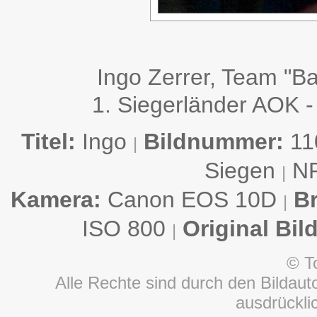
Ingo Zerrer, Team "B
1. Siegerländer AOK -
Titel:
Ingo
Bildnummer:
11
|
Siegen
N
|
Kamera:
Canon EOS 10D
B
|
ISO 800
Original Bil
|
© T
Alle Rechte sind durch den Bildauto
ausdrückl