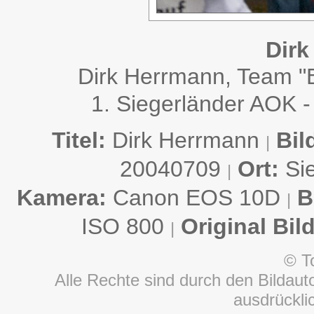
Dirk
Dirk Herrmann, Team "
1. Siegerländer AOK -
Titel:
Dirk Herrmann
Bil
|
20040709
Ort:
Si
|
Kamera:
Canon EOS 10D
B
|
ISO 800
Original Bil
|
© T
Alle Rechte sind durch den Bildauto
ausdrückl