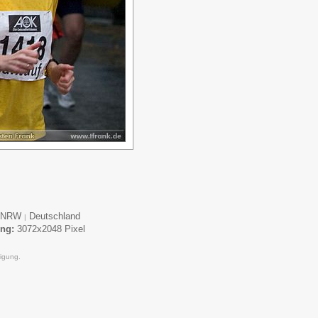
NRW
Deutschland
|
ung:
3072x2048 Pixel
igung.