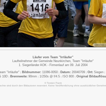
Läufer vom Team "Irrläufer"
Laufteilnehmer der Gemeinde Neunkirchen, Team "Irrläufer"
1. Siegerländer AOK - Firmenlauf am 09. Juli 2004
am "Irrläufer"
Bildnummer:
11086-0050
Datum:
20040709
Ort:
Siegen
|
|
|
|
S 10D
Brennweite:
90mm
1/250s @ f/4.5
ISO 800
Original Bildauflös
|
|
|
|
© Torsten Frank
Rechte sind durch den Bildautoren reserviert. Keine Veröffentlichung ohne ausdrücklicher Genehm