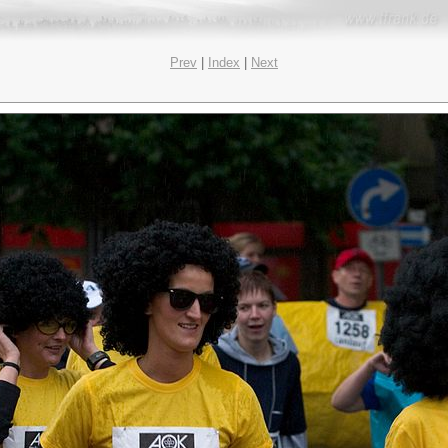
Prev
|
Index
|
Next