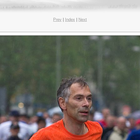
Prev
|
Index
|
Next