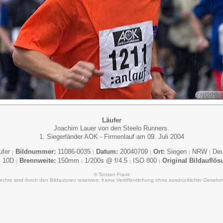
Läufer
Joachim Lauer von den Steelo Runners.
1. Siegerländer AOK - Firmenlauf am 09. Juli 2004
ufer
Bildnummer:
11086-0035
Datum:
20040709
Ort:
Siegen
NRW
Deu
|
|
|
|
|
 10D
Brennweite:
150mm
1/200s @ f/4.5
ISO 800
Original Bildauflös
|
|
|
|
© Torsten Frank
Rechte sind durch den Bildautoren reserviert. Keine Veröffentlichung ohne ausdrücklicher Genehm