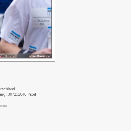
tschland
ung:
3072x2048 Pixel
igung.