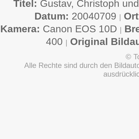
Titel:
Gustav, Christoph un
Datum:
20040709
Ort
|
Kamera:
Canon EOS 10D
Br
|
400
Original Bilda
|
© T
Alle Rechte sind durch den Bildauto
ausdrückl