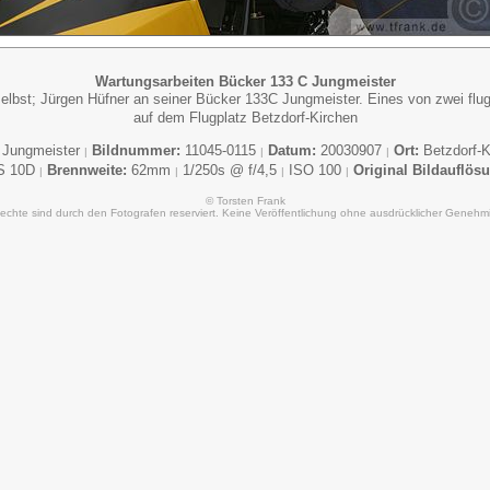
Wartungsarbeiten Bücker 133 C Jungmeister
r selbst; Jürgen Hüfner an seiner Bücker 133C Jungmeister. Eines von zwei f
auf dem Flugplatz Betzdorf-Kirchen
 Jungmeister
Bildnummer:
11045-0115
Datum:
20030907
Ort:
Betzdorf-
|
|
|
S 10D
Brennweite:
62mm
1/250s @ f/4,5
ISO 100
Original Bildauflös
|
|
|
|
© Torsten Frank
Rechte sind durch den Fotografen reserviert. Keine Veröffentlichung ohne ausdrücklicher Genehm