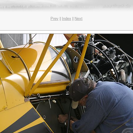
Prev
|
Index
|
Next