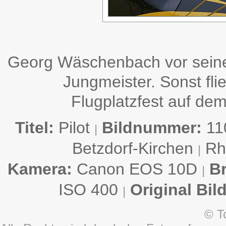
Georg Wäschenbach vor seine
Jungmeister. Sonst fl
Flugplatzfest auf dem
Titel:
Pilot
Bildnummer:
11
|
Betzdorf-Kirchen
Rhe
|
Kamera:
Canon EOS 10D
B
|
ISO 400
Original Bil
|
© T