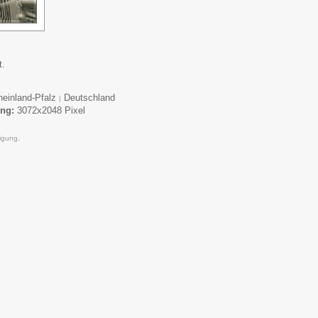
t.
einland-Pfalz
Deutschland
|
ung:
3072x2048 Pixel
igung.