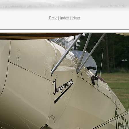
Prev
|
Index
|
Next